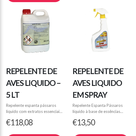
Disponível em caixas com 15…
REPELENTE DE
REPELENTE DE
AVES LIQUIDO –
AVES LIQUIDO
5 LT
EM SPRAY
Repelente espanta pássaros
Repelente Espanta Pássaros
liquido com extratos essenciais
líquido à base de essências
naturais adequado para manter
naturais, com efeito repelente,
€
118,08
€
13,50
silos, telhados, embarcações,
de aplicação em todos os tipos
armazéns e espaços de
de instalações. É aplicado por
esplanada livres de qualquer
pulverização, uma vez aplicado,