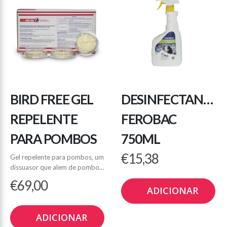
BIRD FREE GEL
DESINFECTANTE
REPELENTE
FEROBAC
PARA POMBOS
750ML
€
15,38
Gel repelente para pombos, um
dissuasor que alem de pombos
afasta andorinhas, gaivotas,
€
69,00
corvos, morcegos, pardais e
ADICIONAR
estorninhos.
A duração deste repelente é em
ADICIONAR
média, 5 anos.